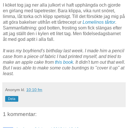
I köket tog jag ner alla julkort vi haft upphängda och gjorde
en girlang med tapetrester. Bara klippa, vika runt snöret,
limma, låt torka och klipp spetsigt. Till det försökte jag mig på
att göra bakelser utifrån ett tårtrecept ur
Lomelinos tårtor
.
Sammanfattning: god botten, frosting som fick slängas efter
att jag ställt den i kylen ett litet tag. Men födelsedagsbarnet
åt med god aptit i alla fall.
It was my boyfriend's birthday last week. I made him a pencil
case from a piece of fabric I had printed myself, and tried to
make an apple cake from
this book
. It didn't turn out that well.
But I was able to make some cute buntings to "cover it up" at
least.
Anonym
kl.
10:10 fm
Dela
1 kommentar: