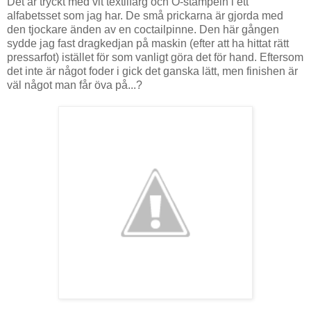
Det är tryckt med vit textilfärg och O-stämpeln i ett
alfabetsset som jag har. De små prickarna är gjorda med
den tjockare änden av en coctailpinne. Den här gången
sydde jag fast dragkedjan på maskin (efter att ha hittat rätt
pressarfot) istället för som vanligt göra det för hand. Eftersom
det inte är något foder i gick det ganska lätt, men finishen är
väl något man får öva på...?