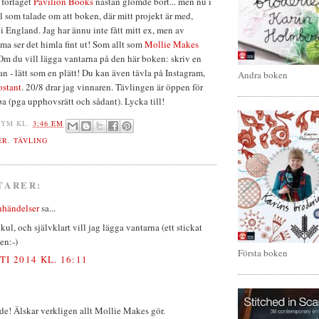
l förlaget
Pavilion Books
nästan glömde bort... men nu i
 som talade om att boken, där mitt projekt är med,
i England. Jag har ännu inte fått mitt ex, men av
öma ser det himla fint ut! Som allt som
Mollie Makes
. Om du vill lägga vantarna på den här boken: skriv en
 - lätt som en plätt! Du kan även tävla på Instagram,
Andra boken
stant
. 20/8 drar jag vinnaren. Tävlingen är öppen för
pa (pga upphovsrätt och sådant). Lycka till!
NYM
KL.
3:46 EM
ER
,
TÄVLING
TARER:
nhändelser
sa...
kul, och självklart vill jag lägga vantarna (ett stickat
en:-)
Första boken
TI 2014 KL. 16:11
e! Älskar verkligen allt Mollie Makes gör.