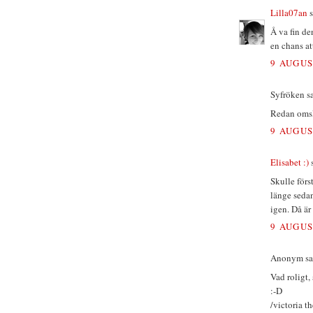
Lilla07an
s
Å va fin den
en chans at
9 AUGUS
Syfröken sa
Redan omsla
9 AUGUS
Elisabet :)
s
Skulle förs
länge sedan
igen. Då är
9 AUGUS
Anonym sa.
Vad roligt,
:-D
/victoria th