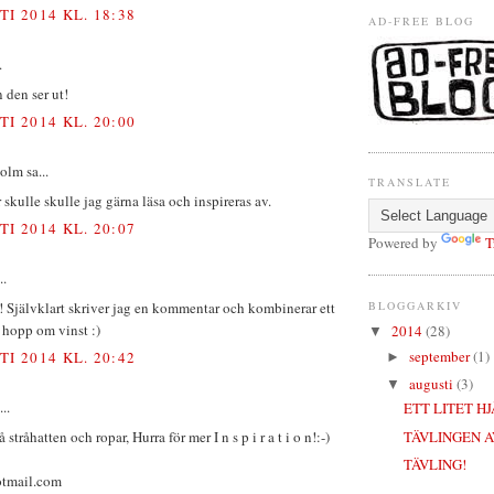
TI 2014 KL. 18:38
AD-FREE BLOG
.
n den ser ut!
TI 2014 KL. 20:00
lm sa...
TRANSLATE
 skulle skulle jag gärna läsa och inspireras av.
TI 2014 KL. 20:07
Powered by
T
..
 Självklart skriver jag en kommentar och kombinerar ett
BLOGGARKIV
 hopp om vinst :)
2014
(28)
▼
september
(1)
TI 2014 KL. 20:42
►
augusti
(3)
▼
..
ETT LITET H
å stråhatten och ropar, Hurra för mer I n s p i r a t i o n!:-)
TÄVLINGEN A
TÄVLING!
tmail.com