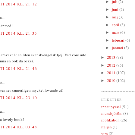
juli
(2)
►
TI 2014 KL. 21:12
juni
(2)
►
maj
(3)
a...
►
april
(3)
►
 är med!
mars
(6)
►
TI 2014 KL. 21:35
februari
(6)
►
januari
(2)
►
barnvakt åt en liten svensk/engelsk tjej! Vad vore inte
2013
(78)
►
vinna en bok då också.
2012
(95)
►
TI 2014 KL. 21:46
2011
(107)
►
2010
(102)
►
a...
ken ser sannerligen mycket lovande ut!
TI 2014 KL. 23:10
ETIKETTER
annat pyssel
(51)
a...
anundsjösöm
(8)
 a lovely book!
applikation
(26)
ateljén
(1)
TI 2014 KL. 03:48
barn
(2)