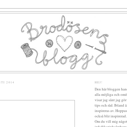
TI 2014
HEJ!
Den här bloggen hand
alla möjliga och omö
visar jag sånt jag gö
tips och råd. Ibland 
inspireras av. Hoppa
också blir inspirerad.
Om du vill mig något
info@karinholmberg