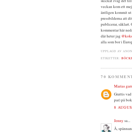
skickat iväg det til
veckan kom ett mejl
äntligen kommit ut 
pressbilderna att d
publicerar, såklart
kommentar här nedan
där heter jag
@koko
alla som bor i Euro
UPPLAGD AV
ANO
ETIKETTER:
BÖCK
70 KOMMEN
Marias gar
Grattis vad 
par) på bok
8 AUGUS
Jenny
sa...
Å, spännand