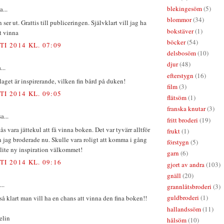
blekingesöm
(5)
a...
blommor
(34)
 ser ut. Grattis till publiceringen. Självklart vill jag ha
bokstäver
(1)
t vinna
böcker
(54)
TI 2014 KL. 07:09
delsbosöm
(10)
djur
(48)
...
efterstygn
(16)
get är inspirerande, vilken fin bård på duken!
film
(3)
TI 2014 KL. 09:05
flätsöm
(1)
franska knutar
(3)
a...
fritt broderi
(19)
tås vara jättekul att få vinna boken. Det var tyvärr alltför
frukt
(1)
 jag broderade nu. Skulle vara roligt att komma i gång
förstygn
(5)
 lite ny inspiration välkommet!
garn
(6)
TI 2014 KL. 09:16
gjort av andra
(103)
gnäll
(20)
..
grannlåtsbroderi
(3)
guldbroderi
(1)
 så klart man vill ha en chans att vinna den fina boken!!
hallandssöm
(11)
elin
hålsöm
(10)