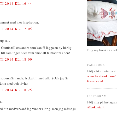
TI 2014 KL. 16:44
kommet med mer inspiration.
TI 2014 KL. 17:05
rg sa...
h Grattis till oss andra som kan få lägga en ny härlig
Buy my book in anot
till samlingen! Ser fram emot att få bläddra i den!
TI 2014 KL. 18:00
FACEBOOK
Följ vårt arbete i atel
www.facebook.com/t
u superspännande, lycka till med allt :) Och jag är
tivverkstad
gärna med och tävlar.
TI 2014 KL. 18:25
INSTAGRAM
...
Följ mig på Instagram
@kokostant
ed din medverkan! Jag vinner aldrig, men jag måste ju