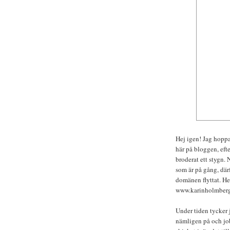
Hej igen! Jag hoppas
här på bloggen, eft
broderat ett stygn.
som är på gång, där
domänen flyttat. H
www.karinholmberg.se
Under tiden tycker 
nämligen på och jo