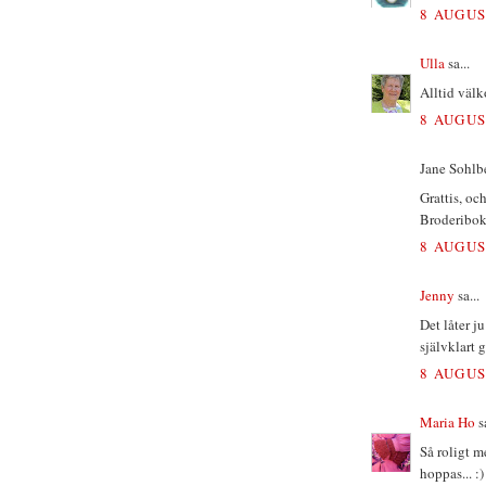
8 AUGUS
Ulla
sa...
Alltid väl
8 AUGUS
Jane Sohlbe
Grattis, oc
Broderibok 
8 AUGUS
Jenny
sa...
Det låter j
självklart 
8 AUGUS
Maria Ho
sa
Så roligt m
hoppas... :)