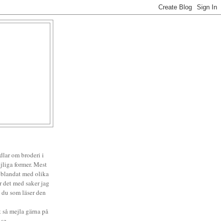
lar om broderi i
jliga former. Mest
r blandat med olika
är det med saker jag
s du som läser den
 så mejla gärna på
.se