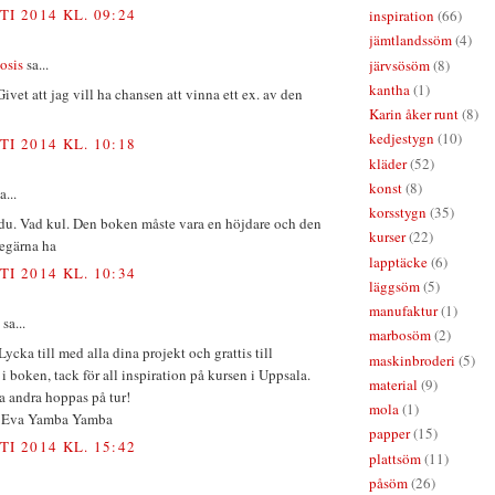
TI 2014 KL. 09:24
inspiration
(66)
jämtlandssöm
(4)
osis
sa...
järvsösöm
(8)
kantha
(1)
ivet att jag vill ha chansen att vinna ett ex. av den
Karin åker runt
(8)
kedjestygn
(10)
TI 2014 KL. 10:18
kläder
(52)
konst
(8)
a...
korsstygn
(35)
du. Vad kul. Den boken måste vara en höjdare och den
kurser
(22)
ttegärna ha
lapptäcke
(6)
TI 2014 KL. 10:34
läggsöm
(5)
manufaktur
(1)
sa...
marbosöm
(2)
Lycka till med alla dina projekt och grattis till
maskinbroderi
(5)
 boken, tack för all inspiration på kursen i Uppsala.
material
(9)
a andra hoppas på tur!
mola
(1)
r Eva Yamba Yamba
papper
(15)
TI 2014 KL. 15:42
plattsöm
(11)
påsöm
(26)