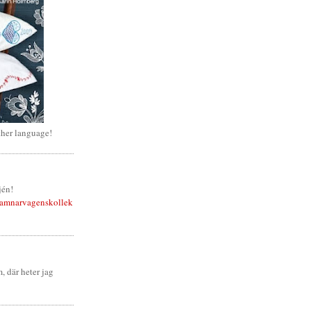
her language!
jén!
amnarvagenskollek
, där heter jag