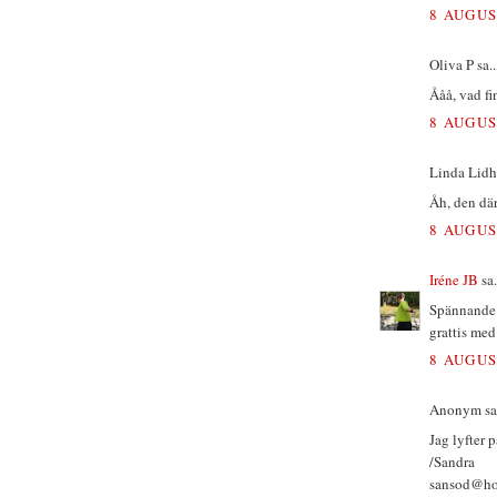
8 AUGUS
Oliva P sa..
Ååå, vad fi
8 AUGUS
Linda Lidho
Åh, den där
8 AUGUS
Iréne JB
sa.
Spännande!
grattis med
8 AUGUS
Anonym sa.
Jag lyfter p
/Sandra
sansod@ho