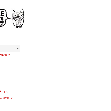
ranslate
JÄRTA
VGJORD!